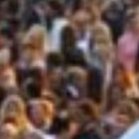
amo qualità
ADARI DI