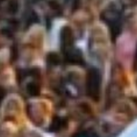
amo qualità
ADARI DI