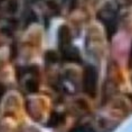
amo qualità
ADARI DI