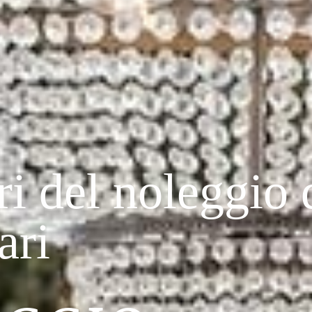
niamo qualità
ADARI DI