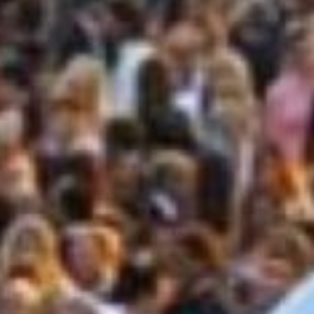
amo qualità
ADARI DI