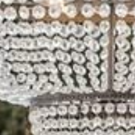
amo qualità
ADARI DI