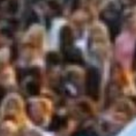
amo qualità
ADARI DI