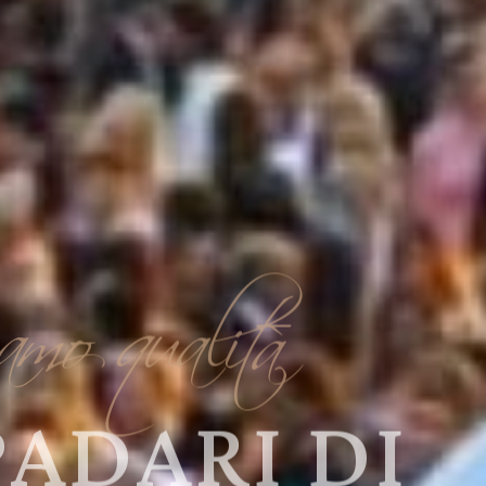
amo qualità
ADARI DI