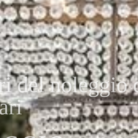
amo qualità
ADARI DI