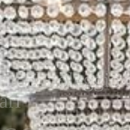
amo qualità
ADARI DI